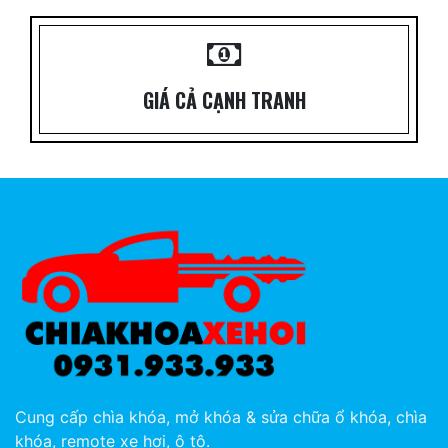
GIÁ CẢ CẠNH TRANH
Cung cấp chìa khóa, mở khóa & sửa chữa ổ khóa, chìa
khóa, remote xe hơi, ô tô.