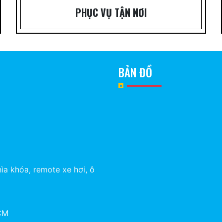
PHỤC VỤ TẬN NƠI
BẢN ĐỒ
ìa khóa, remote xe hơi, ô
HCM