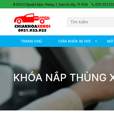
818/23 Nguyễn Kiệm, Phường 3, Quận Gò Vấp, TP HCM
0931.933.933
TRANG CHỦ
CHÌA KHÓA XE HƠI
MỞ 
KHÓA NẮP THÙNG X