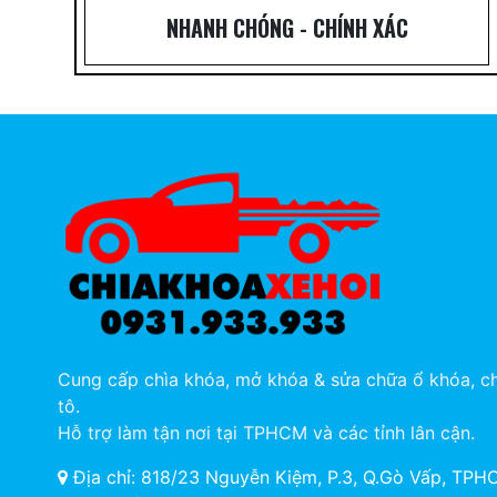
NHANH CHÓNG - CHÍNH XÁC
Cung cấp chìa khóa, mở khóa & sửa chữa ổ khóa, ch
tô.
Hỗ trợ làm tận nơi tại TPHCM và các tỉnh lân cận.
Địa chỉ: 818/23 Nguyễn Kiệm, P.3, Q.Gò Vấp, TP