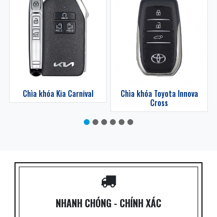
z
Chìa khóa Kia Carnival
Chìa khóa Toyota Innova
Cross
NHANH CHÓNG - CHÍNH XÁC