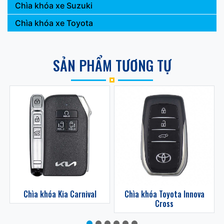
Chìa khóa xe Suzuki
Chìa khóa xe Toyota
SẢN PHẨM TƯƠNG TỰ
z
Chìa khóa Kia Carnival
Chìa khóa Toyota Innova
Cross