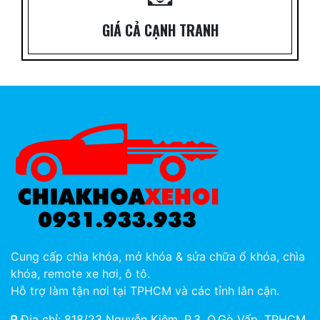
GIÁ CẢ CẠNH TRANH
Cung cấp chìa khóa, mở khóa & sửa chữa ổ khóa, chìa
khóa, remote xe hơi, ô tô.
Hỗ trợ làm tận nơi tại TPHCM và các tỉnh lân cận.
Địa chỉ: 818/23 Nguyễn Kiệm, P.3, Q.Gò Vấp, TPHCM