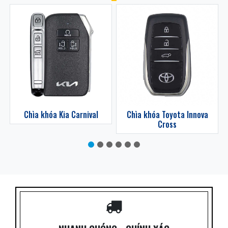
z
Chìa khóa Kia Carnival
Chìa khóa Toyota Innova
Cross