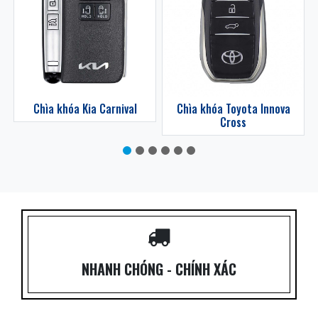
z
Chìa khóa Kia Carnival
Chìa khóa Toyota Innova
Cross
NHANH CHÓNG - CHÍNH XÁC