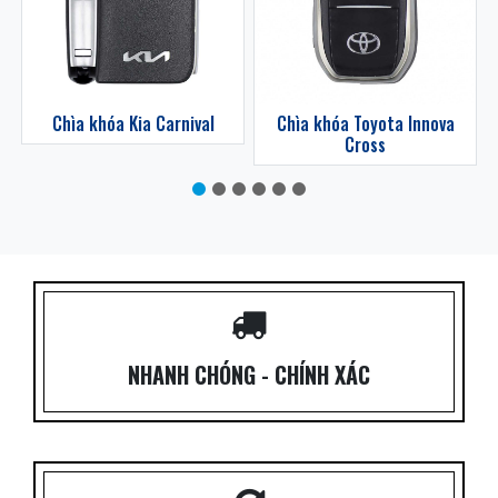
z
Chìa khóa Kia Carnival
Chìa khóa Toyota Innova
Cross
NHANH CHÓNG - CHÍNH XÁC