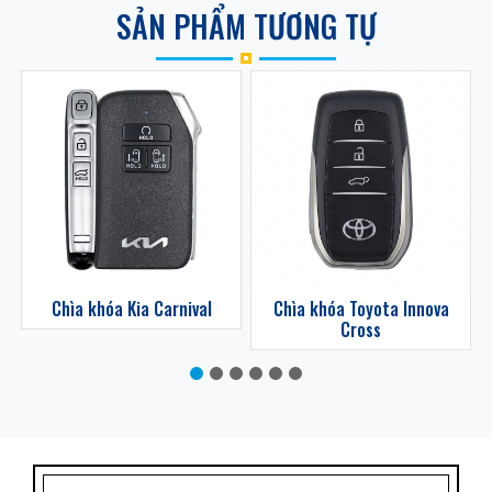
SẢN PHẨM TƯƠNG TỰ
z
Chìa khóa Kia Carnival
Chìa khóa Toyota Innova
Cross